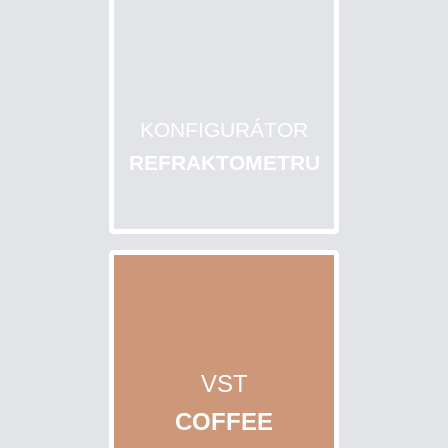
PĚSTITELE
A
CHOVATELE
KONFIGURÁTOR
Eshop
REFRAKTOMETRU
info
ÚVOD
DOKONČIT
OBJEDNÁVKU
>
VST
JAK
NAKUPOVAT?
COFFEE