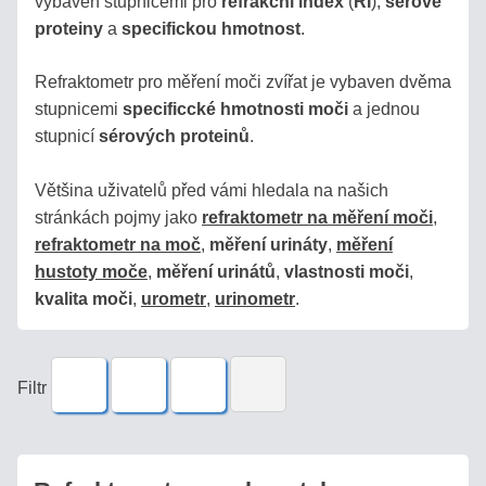
vybaven stupnicemi pro
refrakční index
(
RI
),
sérové
Podívejte
proteiny
a
specifickou hmotnost
.
se,
jak
Refraktometr pro měření moči zvířat je vybaven dvěma
bídné
stupnicemi
specificcké hmotnosti moči
a jednou
jsou
stupnicí
sérových proteinů
.
plastové
náhražky!
Většina uživatelů před vámi hledala na našich
stránkách pojmy jako
refraktometr na měření moči
,
Produkty
refraktometr na moč
,
měření urináty
,
měření
hustoty moče
,
měření urinátů
,
vlastnosti moči
,
kvalita moči
,
urometr
,
urinometr
.
MED
VÍNO
Filtr
DESTILÁTY
/
PÁLENKY