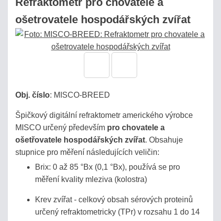
Refraktometr pro chovatele a
/
ošetrovatele hospodářských zvířat
PIVO
AUTOMOBILY
SÉRIE
BRIX
Obj. číslo
:
MISCO-BREED
REFRAKČNÍ
Špičkový digitální refraktometr amerického výrobce
INDEX
MISCO určený především
pro chovatele a
ošetřovatele hospodářských zvířat
. Obsahuje
MOČ,
stupnice pro měření následujících veličin:
URINA
Brix: 0 až 85 °Bx (0,1 °Bx), používá se pro
měření kvality mleziva (kolostra)
SLANÉ
Krev zvířat - celkový obsah sérových proteinů
ROZTOKY,
určený refraktometricky (TPr) v rozsahu 1 do 14
SOLANKY