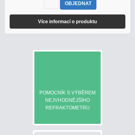
COFFEE
OBJEDNAT
STOLNÍ
Více informací o produktu
REFRAKTOMETRY
PŘÍSLUŠENSTVÍ
KALIBRACE
REFRAKTOMETRŮ
HOBBY
-
POMOCNÍK S VÝBĚREM
LEVNÉ
NEJVHODNĚJŠÍHO
HLINÍKOVÉ
REFRAKTOMETRU
DOPLŇKY
PRO