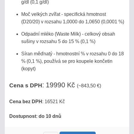
g/dl (0,1 g/dl)
MLÉKO,
Moč velkých zvířat - specifická hmotnost
MLÉČNÉ
(D20/20) v rozsahu 1,0000 do 1,0650 (0,0001 %)
VÝROBKY
Odpadní mléko (Waste Milk) - celkový obsah
sušiny v rozsahu 5 do 15 % (0,1 %)
REFRAKTOMETRY
NA
Síran měďnatý - hmotnostní % v rozsahu 0 do 18
KÁVU
% (0,1 %), používá se pro koupele končetin
(kopyt)
DIGITÁLNÍ
REFRAKTOMETRY
: 19990 Kč
Cena s DPH
(~843,50 €)
DIGITÁLNÍ
Cena bez DPH
: 16521 Kč
REFRAKTOMETRY
MISCO
Dostupnost
:
do 10 dnů
VST