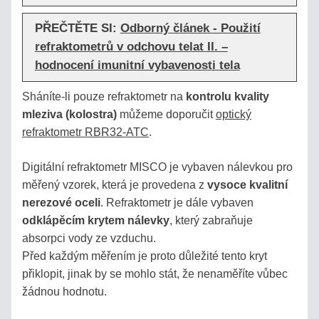
COFFEE
PŘEČTĚTE SI:
Odborný článek - Použití
refraktometrů v odchovu telat II. –
STOLNÍ
REFRAKTOMETRY
hodnocení imunitní vybavenosti tela
Sháníte-li pouze refraktometr na
kontrolu kvality
PŘÍSLUŠENSTVÍ
mleziva (kolostra)
můžeme doporučit
optický
refraktometr RBR32-ATC
.
KALIBRACE
REFRAKTOMETRŮ
Digitální refraktometr MISCO je vybaven nálevkou pro
měřený vzorek, která je provedena z
vysoce kvalitní
HOBBY
nerezové oceli
. Refraktometr je dále vybaven
-
odklápěcím krytem nálevky
, ​​který zabraňuje
LEVNÉ
absorpci vody ze vzduchu.
HLINÍKOVÉ
Před každým měřením je proto důležité tento kryt
přiklopit, jinak by se mohlo stát, že nenaměříte vůbec
DOPLŇKY
žádnou hodnotu.
PRO