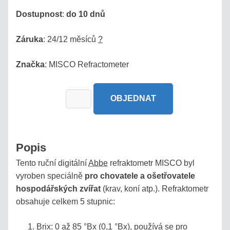
/
Dostupnost
:
do 10 dnů
PIVO
Záruka
: 24/12 měsíců
?
AUTOMOBILY
Značka
: MISCO Refractometer
SÉRIE
BRIX
OBJEDNAT
REFRAKČNÍ
INDEX
Popis
MOČ,
Tento ruční digitální
Abbe
refraktometr MISCO byl
URINA
vyroben speciálně
pro chovatele a ošetřovatele
hospodářských zvířat
(krav, koní atp.). Refraktometr
SLANÉ
obsahuje celkem 5 stupnic:
ROZTOKY,
SOLANKY
Brix: 0 až 85 °Bx (0,1 °Bx), používá se pro