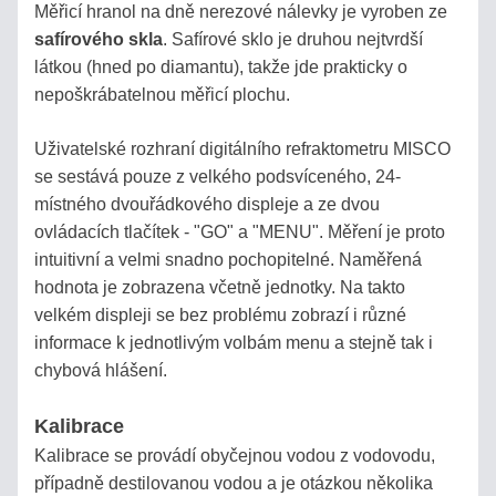
PĚSTITELE
Měřicí hranol na dně nerezové nálevky je vyroben ze
A
safírového skla
. Safírové sklo je druhou nejtvrdší
CHOVATELE
látkou (hned po diamantu), takže jde prakticky o
nepoškrábatelnou měřicí plochu.
Uživatelské rozhraní digitálního refraktometru MISCO
Eshop
se sestává pouze z velkého podsvíceného, 24-
info
místného dvouřádkového displeje a ze dvou
ovládacích tlačítek - "GO" a "MENU". Měření je proto
ÚVOD
intuitivní a velmi snadno pochopitelné. Naměřená
hodnota je zobrazena včetně jednotky. Na takto
DOKONČIT
velkém displeji se bez problému zobrazí i různé
OBJEDNÁVKU
informace k jednotlivým volbám menu a stejně tak i
>
chybová hlášení.
Kalibrace
JAK
NAKUPOVAT?
Kalibrace se provádí obyčejnou vodou z vodovodu,
případně destilovanou vodou a je otázkou několika