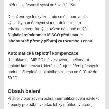
měření s přesností vyšší než +/- 0,1 °Bx.
POMOCNÍK
S
Dosažené výsledky lze proto směle porovnat s
VÝBĚREM
výsledky naměřenými standardním stolním
refraktometrem, který je ovšem násobně dražší!
STANOVENÍ
Digitální refraktometr MISCO představuje
CUKERNATOSTI
laboratorně přesný přístroj za rozumnou cenu!
MOŠTU
Automatická teplotní kompenzace
VÝTĚŽEK
Refraktometr MISCO má vestavěnou nelineární
ALKOHOLU
teplotní kompenzaci, která zajišťuje měření přesných
Z
hodnot při teplotách okolního vzduchu od 0 °C až do
OVOCE
50 °C.
VÝPOČET
Obsah balení
CUKERNATOSTI
Přístroj v oranžovém ochranném silikonovém návleku,
ROZTOKU
4 pipety pro odběr vzorku, lehký průhledný prodejní