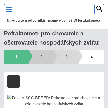
OK
Nakupujte u odborníků - máme více než 15 let zkušeností
KVALITA?
Refraktometr pro chovatele a
U
ošetrovatele hospodářských zvířat
nás
zakoupíte
kvalitní
1
2
3
4
kovové
optické
refraktometry
s mosaznou
hlavou
a
skleněnou
optikou!