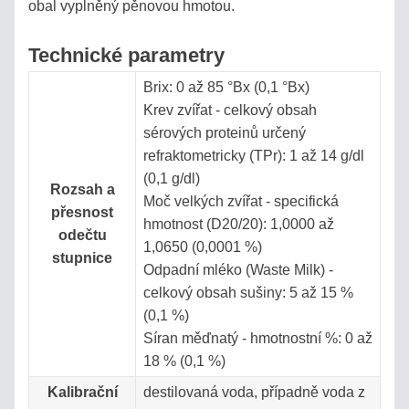
obal vyplněný pěnovou hmotou.
VÝPOČET
SALINITY
Technické parametry
ROZTOKU
Brix: 0 až 85 °Bx (0,1 °Bx)
Krev zvířat - celkový obsah
STANOVENÍ
sérových proteinů určený
OBSAHU
refraktometricky (TPr): 1 až 14 g/dl
VODY
(0,1 g/dl)
V
Rozsah a
Moč velkých zvířat - specifická
MLÉKU
přesnost
hmotnost (D20/20): 1,0000 až
odečtu
1,0650 (0,0001 %)
stupnice
Odpadní mléko (Waste Milk) -
Vyhledávání
celkový obsah sušiny: 5 až 15 %
(0,1 %)
Síran měďnatý - hmotnostní %: 0 až
18 % (0,1 %)
Kalibrační
destilovaná voda, případně voda z