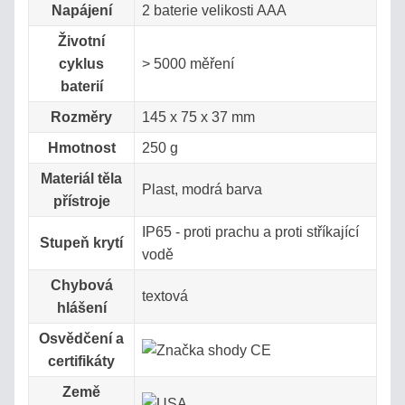
Napájení
2 baterie velikosti AAA
Životní
cyklus
> 5000 měření
baterií
Rozměry
145 x 75 x 37 mm
Hmotnost
250 g
Materiál těla
Plast, modrá barva
přístroje
IP65 - proti prachu a proti stříkající
Stupeň krytí
vodě
Chybová
textová
hlášení
Osvědčení a
certifikáty
Země