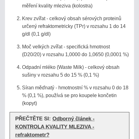
měření kvality mleziva (kolostra)
MLÉKO,
Krev zvířat - celkový obsah sérových proteinů
MLÉČNÉ
určený refraktometricky (TPr) v rozsahu 1 do 14
VÝROBKY
g/dl (0,1 g/dl)
REFRAKTOMETRY
Moč velkých zvířat - specifická hmotnost
NA
(D20/20) v rozsahu 1,0000 do 1,0650 (0,0001 %)
KÁVU
Odpadní mléko (Waste Milk) - celkový obsah
sušiny v rozsahu 5 do 15 % (0,1 %)
DIGITÁLNÍ
REFRAKTOMETRY
Síran měďnatý - hmotnostní % v rozsahu 0 do 18
% (0,1 %), používá se pro koupele končetin
DIGITÁLNÍ
(kopyt)
REFRAKTOMETRY
MISCO
PŘEČTĚTE SI:
Odborný článek -
KONTROLA KVALITY MLEZIVA -
refraktometr?
VST