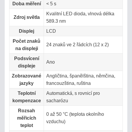
Doba měření
< 5 s
Kvalitní LED dioda, vlnová délka
Zdroj světla
589.3 nm
Displej
LCD
Počet znaků
24 znaků ve 2 řádcích (12 x 2)
na displeji
Podsvícení
Ano
displeje
Zobrazované
Angličtina, španělština, němčina,
jazyky
francouzština, ruština
Teplotní
Automatická, s rovnicí pro
kompenzace
sacharózu
Rozsah
0 až 50 °C (teplota okolního
měřicích
vzduchu)
teplot