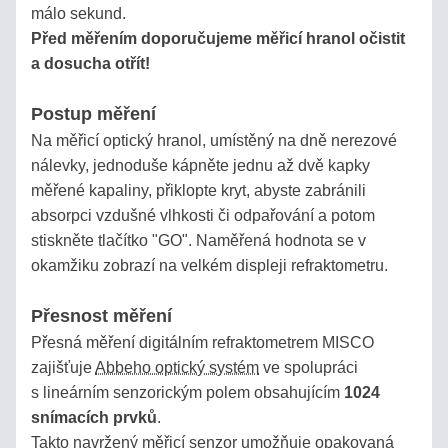
málo sekund.
OBCHODNÍ
Před měřením doporučujeme měřicí hranol očistit
PODMÍNKY
a dosucha otřít!
SLEDOVÁNÍ
Postup měření
ZÁSILKY
Na měřicí optický hranol, umístěný na dně nerezové
nálevky, jednoduše kápněte jednu až dvě kapky
KONTAKT
měřené kapaliny, přiklopte kryt, abyste zabránili
absorpci vzdušné vlhkosti či odpařování a potom
stiskněte tlačítko "GO". Naměřená hodnota se v
Refraktopedie
okamžiku zobrazí na velkém displeji refraktometru.
Přesnost měření
PROČ
Přesná měření digitálním refraktometrem MISCO
POTŘEBUJETE
zajišťuje
Abbeho optický systém
ve spolupráci
REFRAKTOMETR?
s lineárním senzorickým polem obsahujícím
1024
snímacích prvků
.
ENCYKLOPEDIE
Takto navržený měřicí senzor umožňuje opakovaná