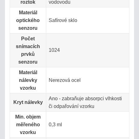
roztok
vodovodu
Přihlášení
Materiál
uživatele
optického
Safírové sklo
senzoru
Počet
snímacích
1024
prvků
senzoru
Zapomenuté
OK
Materiál
heslo
nálevky
Nerezová ocel
vzorku
Ano - zabraňuje absorpci vlhkosti
Kryt nálevky
či odpařování vzorku
Min. objem
měřeného
0,3 ml
vzorku