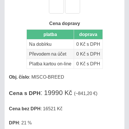
Podívejte
se,
jak
Cena dopravy
bídné
jsou
platba
doprava
plastové
Na dobírku
0 Kč s DPH
náhražky!
Převodem na účet
0 Kč s DPH
Platba kartou on-line
0 Kč s DPH
Produkty
Obj. číslo
:
MISCO-BREED
MED
:
19990 Kč
Cena s DPH
(~841,20 €)
VÍNO
Cena bez DPH
: 16521 Kč
DESTILÁTY
/
DPH
: 21 %
PÁLENKY