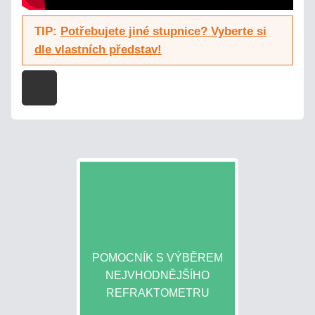
TIP:
Potřebujete jiné stupnice? Vyberte si
dle vlastních představ!
POMOCNÍK S VÝBĚREM
NEJVHODNĚJŠÍHO
REFRAKTOMETRU