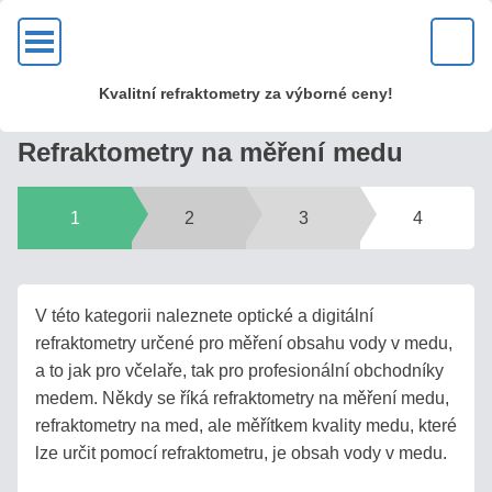
OK
Kvalitní refraktometry za výborné ceny!
KVALITA?
Refraktometry na měření medu
U
nás
1
2
3
4
zakoupíte
kvalitní
kovové
optické
V této kategorii naleznete optické a digitální
refraktometry
refraktometry určené pro měření obsahu vody v medu,
s mosaznou
a to jak pro včelaře, tak pro profesionální obchodníky
hlavou
medem. Někdy se říká refraktometry na měření medu,
a
refraktometry na med, ale měřítkem kvality medu, které
skleněnou
lze určit pomocí refraktometru, je obsah vody v medu.
optikou!