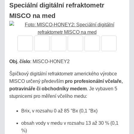
/
Speciální digitální refraktometr
PIVO
MISCO na med
AUTOMOBILY
SÉRIE
BRIX
Obj. číslo
:
MISCO-HONEY2
REFRAKČNÍ
Špičkový digitální refraktometr amerického výrobce
INDEX
MISCO určený především
pro profesionální včelaře,
potravináře či obchodníky medem
. Je vybaven 5
MOČ,
stupnicemi pro měření včelího medu:
URINA
Brix, v rozsahu 0 až 85 °Bx (0,1 °Bx)
SLANÉ
ROZTOKY,
obsah vody v medu v rozsahu 13 až 30 % (0,1
SOLANKY
%)