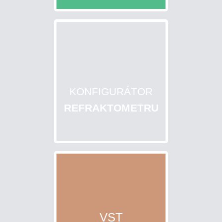
PĚSTITELE
A
CHOVATELE
Eshop
info
KONFIGURÁTOR
REFRAKTOMETRU
ÚVOD
DOKONČIT
OBJEDNÁVKU
>
JAK
NAKUPOVAT?
VST