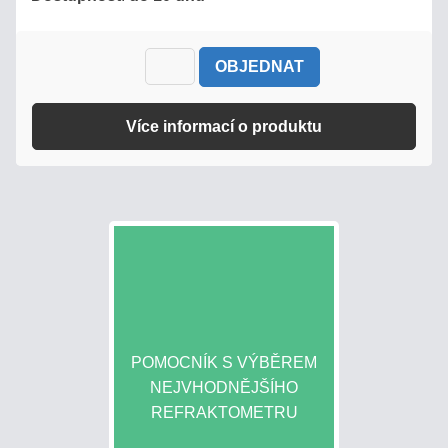
COFFEE
STOLNÍ
OBJEDNAT
REFRAKTOMETRY
Více informací o produktu
PŘÍSLUŠENSTVÍ
KALIBRACE
REFRAKTOMETRŮ
HOBBY
-
LEVNÉ
HLINÍKOVÉ
POMOCNÍK S VÝBĚREM
NEJVHODNĚJŠÍHO
DOPLŇKY
REFRAKTOMETRU
PRO