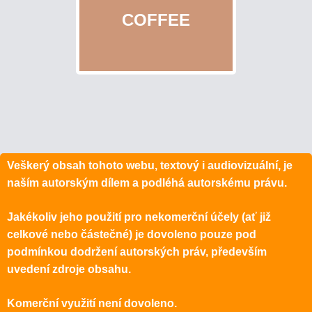
OBCHODNÍ
COFFEE
PODMÍNKY
SLEDOVÁNÍ
ZÁSILKY
KONTAKT
Veškerý obsah tohoto webu, textový i audiovizuální, je
naším autorským dílem a podléhá autorskému právu.
Refraktopedie
Jakékoliv jeho použití pro nekomerční účely (ať již
PROČ
celkové nebo částečné) je dovoleno pouze pod
POTŘEBUJETE
podmínkou dodržení autorských práv, především
REFRAKTOMETR?
uvedení zdroje obsahu.
ENCYKLOPEDIE
Komerční využití není dovoleno.