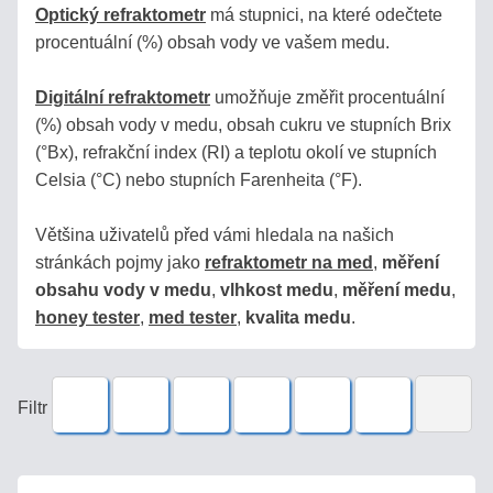
Optický refraktometr
má stupnici, na které odečtete
Podívejte
procentuální (%) obsah vody ve vašem medu.
se,
jak
bídné
Digitální refraktometr
umožňuje změřit procentuální
jsou
(%) obsah vody v medu, obsah cukru ve stupních Brix
plastové
(°Bx), refrakční index (RI) a teplotu okolí ve stupních
náhražky!
Celsia (°C) nebo stupních Farenheita (°F).
Většina uživatelů před vámi hledala na našich
Produkty
stránkách pojmy jako
refraktometr na med
,
měření
obsahu vody v medu
,
vlhkost medu
,
měření medu
,
MED
honey tester
,
med tester
,
kvalita medu
.
VÍNO
Filtr
DESTILÁTY
/
PÁLENKY