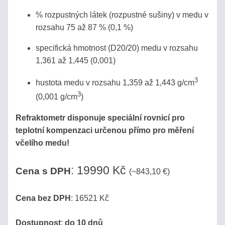
% rozpustných látek (rozpustné sušiny) v medu v
MLÉKO,
rozsahu 75 až 87 % (0,1 %)
MLÉČNÉ
VÝROBKY
specifická hmotnost (D20/20) medu v rozsahu
1,361 až 1,445 (0,001)
REFRAKTOMETRY
3
hustota medu v rozsahu 1,359 až 1,443 g/cm
NA
3
(0,001 g/cm
)
KÁVU
Refraktometr disponuje speciální rovnicí pro
DIGITÁLNÍ
teplotní kompenzaci určenou přímo pro měření
REFRAKTOMETRY
včelího medu!
DIGITÁLNÍ
: 19990 Kč
Cena s DPH
(~843,10 €)
REFRAKTOMETRY
MISCO
Cena bez DPH
: 16521 Kč
VST
Dostupnost
:
do 10 dnů