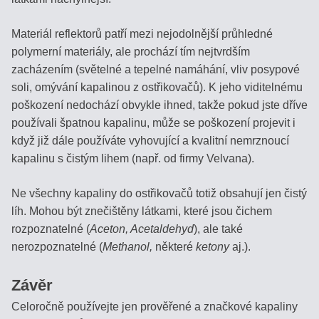
Materiál reflektorů patří mezi nejodolnější průhledné
polymerní materiály, ale prochází tím nejtvrdším
zacházením (světelné a tepelné namáhání, vliv posypové
soli, omývání kapalinou z ostřikovačů). K jeho viditelnému
poškození nedochází obvykle ihned, takže pokud jste dříve
používali špatnou kapalinu, může se poškození projevit i
když již dále používáte vyhovující a kvalitní nemrznoucí
kapalinu s čistým lihem (např. od firmy Velvana).
Ne všechny kapaliny do ostřikovačů totiž obsahují jen čistý
líh. Mohou být znečištěny látkami, které jsou čichem
rozpoznatelné (
Aceton, Acetaldehyd
), ale také
nerozpoznatelné (
Methanol,
některé
ketony
aj.).
Závěr
Celoročně používejte jen prověřené a značkové kapaliny