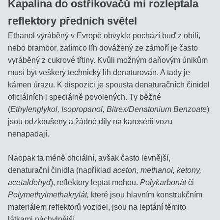
Kapalina do ostřikovačů mi rozleptala
Přihlášení
reflektory předních světel
uživatele
Ethanol vyráběný v Evropě obvykle pochází buď z obilí,
nebo brambor, zatímco líh dovážený ze zámoří je často
vyráběný z cukrové třtiny. Kvůli možným daňovým únikům
musí být veškerý technický líh denaturován. A tady je
kámen úrazu. K dispozici je spousta denaturačních činidel
oficiálních i speciálně povolených. Ty běžné
Zapomenuté
OK
(
Ethylenglykol, Isopropanol, Bitrex/Denatonium Benzoate
)
heslo
jsou odzkoušeny a žádné díly na karosérii vozu
nenapadají.
Naopak ta méně oficiální, avšak často levnější,
denaturační činidla (například
aceton, methanol, ketony,
acetaldehyd
), reflektory leptat mohou.
Polykarbonát
či
Polymethylmethakrylát,
které jsou hlavním konstrukčním
materiálem reflektorů vozidel, jsou na leptání těmito
látkami náchylnější.