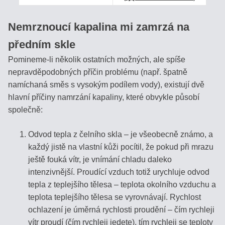
PĚSTITELE
A
Nemrznoucí kapalina mi zamrzá na
CHOVATELE
předním skle
Pomineme-li několik ostatních možných, ale spíše
nepravděpodobných příčin problému (např. špatně
Eshop
namíchaná směs s vysokým podílem vody), existují dvě
info
hlavní příčiny namrzání kapaliny, které obvykle působí
společně:
ÚVOD
Odvod tepla z čelního skla – je všeobecně známo, a
DOKONČIT
každý jistě na vlastní kůži pocítil, že pokud při mrazu
OBJEDNÁVKU
ještě fouká vítr, je vnímání chladu daleko
>
intenzivnější. Proudící vzduch totiž urychluje odvod
tepla z teplejšího tělesa – teplota okolního vzduchu a
JAK
teplota teplejšího tělesa se vyrovnávají. Rychlost
NAKUPOVAT?
ochlazení je úměrná rychlosti proudění – čím rychleji
vítr proudí (čím rychleji jedete), tím rychleji se teploty