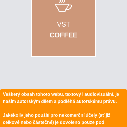
VST
COFFEE
Veškerý obsah tohoto webu, textový i audiovizuální, je
naším autorským dílem a podléhá autorskému právu.
Jakékoliv jeho použití pro nekomerční účely (ať již
celkové nebo částečné) je dovoleno pouze pod