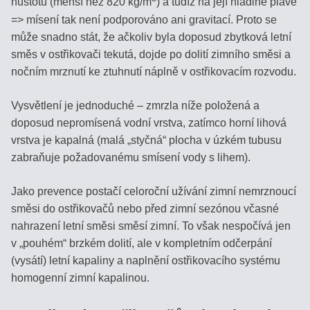
hustotu (menší než 820 kg/m
) a tudíž na její hladině plave
VÝPOČET
=> mísení tak není podporováno ani gravitací. Proto se
SALINITY
může snadno stát, že ačkoliv byla doposud zbytková letní
ROZTOKU
směs v ostřikovači tekutá, dojde po dolití zimního směsi a
nočním mrznutí ke ztuhnutí náplně v ostřikovacím rozvodu.
STANOVENÍ
OBSAHU
Vysvětlení je jednoduché – zmrzla níže položená a
VODY
doposud nepromísená vodní vrstva, zatímco horní lihová
V
vrstva je kapalná (malá „styčná“ plocha v úzkém tubusu
MLÉKU
zabraňuje požadovanému smísení vody s lihem).
Jako prevence postačí celoroční užívání zimní nemrznoucí
směsi do ostřikovačů nebo před zimní sezónou včasné
Vyhledávání
nahrazení letní směsi směsí zimní. To však nespočívá jen
v „pouhém“ brzkém dolití, ale v kompletním odčerpání
(vysátí) letní kapaliny a naplnění ostřikovacího systému
homogenní zimní kapalinou.