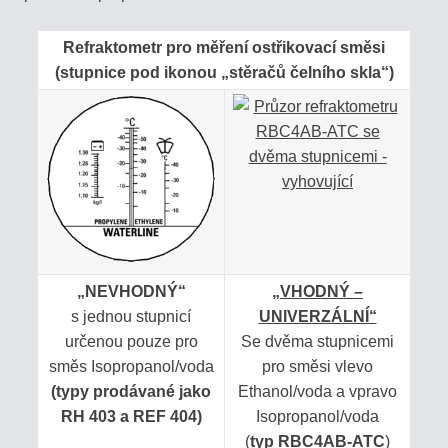
COFFEE
Refraktometr pro měření ostřikovací směsi
STOLNÍ
(stupnice pod ikonou „stěračů čelního skla“)
REFRAKTOMETRY
PŘÍSLUŠENSTVÍ
KALIBRACE
REFRAKTOMETRŮ
HOBBY
„NEVHODNÝ“
„VHODNÝ –
-
s jednou stupnicí
UNIVERZÁLNÍ“
LEVNÉ
určenou pouze pro
Se dvěma stupnicemi
HLINÍKOVÉ
směs Isopropanol/voda
pro směsi vlevo
(typy prodávané jako
Ethanol/voda a vpravo
DOPLŇKY
RH 403 a REF 404)
Isopropanol/voda
PRO
(
typ RBC4AB-ATC
)