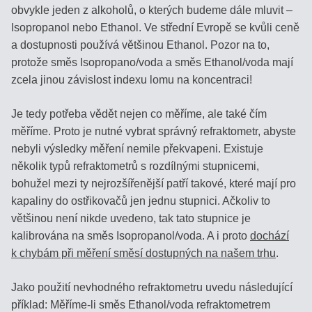
/
obvykle jeden z alkoholů, o kterých budeme dále mluvit –
PIVO
Isopropanol nebo Ethanol. Ve střední Evropě se kvůli ceně
a dostupnosti používá většinou Ethanol. Pozor na to,
protože směs Isopropano/voda a směs Ethanol/voda mají
AUTOMOBILY
zcela jinou závislost indexu lomu na koncentraci!
SÉRIE
Je tedy potřeba vědět nejen co měříme, ale také čím
BRIX
měříme. Proto je nutné vybrat správný refraktometr, abyste
nebyli výsledky měření nemile překvapeni. Existuje
REFRAKČNÍ
několik typů refraktometrů s rozdílnými stupnicemi,
INDEX
bohužel mezi ty nejrozšířenější patří takové, které mají pro
kapaliny do ostřikovačů jen jednu stupnici. Ačkoliv to
MOČ,
většinou není nikde uvedeno, tak tato stupnice je
URINA
kalibrována na směs Isopropanol/voda. A i proto
dochází
k chybám při měření směsí dostupných na našem trhu
.
SLANÉ
ROZTOKY,
Jako použití nevhodného refraktometru uvedu následující
SOLANKY
příklad: Měříme-li směs Ethanol/voda refraktometrem