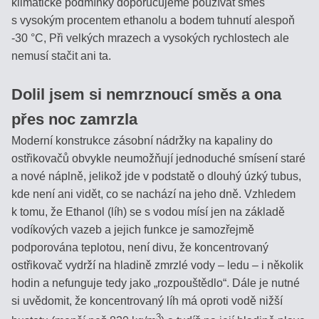
klimatické podmínky doporučujeme používat směs
s vysokým procentem ethanolu a bodem tuhnutí alespoň
POMOCNÍK
-30 °C, Při velkých mrazech a vysokých rychlostech ale
S
nemusí stačit ani ta.
VÝBĚREM
Dolil jsem si nemrznoucí směs a ona
STANOVENÍ
CUKERNATOSTI
přes noc zamrzla
MOŠTU
Moderní konstrukce zásobní nádržky na kapaliny do
ostřikovačů obvykle neumožňují jednoduché smísení staré
VÝTĚŽEK
a nové náplně, jelikož jde v podstatě o dlouhý úzký tubus,
ALKOHOLU
kde není ani vidět, co se nachází na jeho dně. Vzhledem
Z
k tomu, že Ethanol (líh) se s vodou mísí jen na základě
OVOCE
vodíkových vazeb a jejich funkce je samozřejmě
podporována teplotou, není divu, že koncentrovaný
VÝPOČET
ostřikovač vydrží na hladině zmrzlé vody – ledu – i několik
CUKERNATOSTI
hodin a nefunguje tedy jako „rozpouštědlo“. Dále je nutné
ROZTOKU
si uvědomit, že koncentrovaný líh má oproti vodě nižší
3