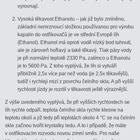
OBCHODNÍ
vyrovnají.
PODMÍNKY
Vysoká těkavost Ethanolu – jak již bylo zmíněno,
základní nemrznoucí složkou používanou pro výrobu
SLEDOVÁNÍ
kapalin do ostřikovačů je ve střední Evropě líh
ZÁSILKY
(Ethanol). Ethanol má oproti vodě nízký bod tuhnutí,
ale je zároveň hořlavý a také těkavý. Tlak páry vody
KONTAKT
je při normální teplotě 2330 Pa, zatímco u Ethanolu
je to 5600 Pa. Z toho vyplývá, že líh si vytváří
přibližně 2,5x více par než voda (je 2,5x těkavější),
tudíž i rychleji mizí z povrchu čelního skla. A při vyšší
Refraktopedie
rychlosti jízdy je rozdíl v těkavosti ještě výraznější.
PROČ
Z výše uvedeného vyplývá, že při vyšších rychlostech se
POTŘEBUJETE
líh rychle odpaří, teplota čelního skla rychle klesne na
REFRAKTOMETR?
teplotu okolí a již tedy při teplotách okolo 4 °C se na čelním
skle začnou tvořit krystalky ledu. A to i případě, že máte
ENCYKLOPEDIE
v ostřikovacím rozvodu novou zimní směs. Pro naše