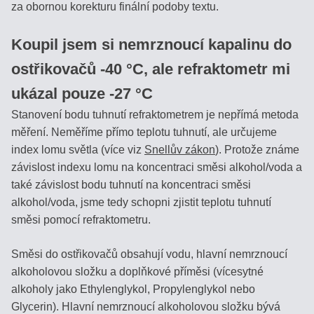
za obornou korekturu finální podoby textu.
Podívejte
se,
Koupil jsem si nemrznoucí kapalinu do
jak
bídné
ostřikovačů -40 °C, ale refraktometr mi
jsou
ukázal pouze -27 °C
plastové
náhražky!
Stanovení bodu tuhnutí refraktometrem je nepřímá metoda
měření. Neměříme přímo teplotu tuhnutí, ale určujeme
index lomu světla (více viz
Snellův zákon
). Protože známe
Produkty
závislost indexu lomu na koncentraci směsi alkohol/voda a
také závislost bodu tuhnutí na koncentraci směsi
MED
alkohol/voda, jsme tedy schopni zjistit teplotu tuhnutí
směsi pomocí refraktometru.
VÍNO
Směsi do ostřikovačů obsahují vodu, hlavní nemrznoucí
alkoholovou složku a doplňkové příměsi (vícesytné
DESTILÁTY
alkoholy jako Ethylenglykol, Propylenglykol nebo
/
PÁLENKY
Glycerin). Hlavní nemrznoucí alkoholovou složku bývá