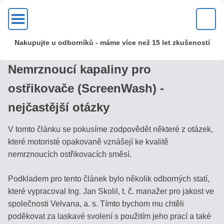
OK
Nakupujte u odborníků - máme více než 15 let zkušeností
KVALITA?
Nemrznoucí kapaliny pro
U
ostřikovače (ScreenWash) -
nás
nejčastější otázky
zakoupíte
kvalitní
V tomto článku se pokusíme zodpovědět některé z otázek,
kovové
které motoristé opakovaně vznášejí ke kvalitě
optické
nemrznoucích ostřikovacích směsí.
refraktometry
s mosaznou
Podkladem pro tento článek bylo několik odborných statí,
hlavou
které vypracoval Ing. Jan Skolil, t. č. manažer pro jakost ve
a
společnosti Velvana, a. s. Tímto bychom mu chtěli
skleněnou
poděkovat za laskavé svolení s použitím jeho prací a také
optikou!