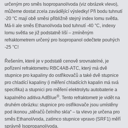
určeným pro směs Isopropanol/voda (viz obrázek vlevo),
můžeme dostat zcela zavádějící výsledky! Při bodu tuhnutí
MLÉKO,
-20 °C mají obě směsi přibližně stejný index lomu světla.
MLÉČNÉ
Má-li ale směs Ethanol/voda bod tuhnutí -40 °C, indexy
VÝROBKY
lomu světla se již podstatně liší – zmíněným
refraktometrem určený pro Isopropanol odečtete pouhých
REFRAKTOMETRY
-25 °C!
NA
KÁVU
Řešením, které je v podstatě cenově srovnatelné, je
pořízení refraktometru RBC4AB-ATC, který má dvě
DIGITÁLNÍ
stupnice pro kapaliny do ostřikovačů a také dvě stupnice
REFRAKTOMETRY
pro chladící kapaliny (i měření chladících kapalin má svá
specifika) a stupnici pro měření elektrolytu autobaterie a
DIGITÁLNÍ
®
kapalného aditiva AdBlue
. Tento refraktometr je vidět na
REFRAKTOMETRY
druhém obrázku: stupnice pro ostřikovače jsou umístěny
MISCO
pod ikonou „stěračů čelního skla“ – ta vlevo je určena pro
směs Ethanol/voda, zatímco stupnice vpravo (SRF1) měří
VST
správně Isopropanol/voda.