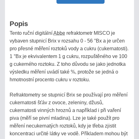
MLÉKO,
MLÉČNÉ
Popis
VÝROBKY
Tento ruční digitální
Abbe
refraktometr MISCO je
vybaven stupnicí Brix v rozsahu 0 - 56 °Bx a je určen
REFRAKTOMETRY
pro přesné měření roztoků vody a cukru (cukernatosti).
NA
1 °Bx je ekvivalentem 1 g cukru, rozpuštěného ve 100
KÁVU
g cukerného roztoku. Z toho důvodu se jako jednotka
výsledku měření uvádí také %, protože se jedná o
DIGITÁLNÍ
hmotnostní procento cukru v roztoku.
REFRAKTOMETRY
Refraktometry se stupnicí Brix se používají pro měření
cukernatosti šťáv z ovoce, zeleniny, džusů,
DIGITÁLNÍ
REFRAKTOMETRY
cukernatosti vinných hroznů a například i při vaření
MISCO
piva (měří se pivní mladina). Lze je také použít pro
měření necukernatých roztoků, kdy je třeba zjistit
koncentraci určité látky ve vodě. Příkladem mohou být
VST