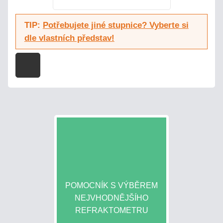
TIP:
Potřebujete jiné stupnice? Vyberte si
dle vlastních představ!
POMOCNÍK S VÝBĚREM
NEJVHODNĚJŠÍHO
REFRAKTOMETRU