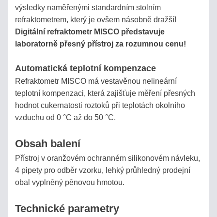
výsledky naměřenými standardním stolním
POMOCNÍK
refraktometrem, který je ovšem násobně dražší!
S
Digitální refraktometr MISCO představuje
VÝBĚREM
laboratorně přesný přístroj za rozumnou cenu!
STANOVENÍ
Automatická teplotní kompenzace
CUKERNATOSTI
Refraktometr MISCO má vestavěnou nelineární
MOŠTU
teplotní kompenzaci, která zajišťuje měření přesných
hodnot cukernatosti roztoků při teplotách okolního
VÝTĚŽEK
vzduchu od 0 °C až do 50 °C.
ALKOHOLU
Z
Obsah balení
OVOCE
Přístroj v oranžovém ochranném silikonovém návleku,
4 pipety pro odběr vzorku, lehký průhledný prodejní
VÝPOČET
obal vyplněný pěnovou hmotou.
CUKERNATOSTI
ROZTOKU
Technické parametry