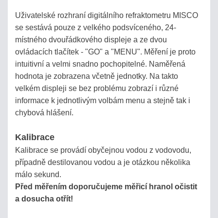
PĚSTITELE
Uživatelské rozhraní digitálního refraktometru MISCO
A
se sestává pouze z velkého podsvíceného, 24-
CHOVATELE
místného dvouřádkového displeje a ze dvou
ovládacích tlačítek - "GO" a "MENU". Měření je proto
intuitivní a velmi snadno pochopitelné. Naměřená
Eshop
hodnota je zobrazena včetně jednotky. Na takto
info
velkém displeji se bez problému zobrazí i různé
informace k jednotlivým volbám menu a stejně tak i
ÚVOD
chybová hlášení.
Kalibrace
DOKONČIT
OBJEDNÁVKU
Kalibrace se provádí obyčejnou vodou z vodovodu,
>
případně destilovanou vodou a je otázkou několika
málo sekund.
Před měřením doporučujeme měřicí hranol očistit
JAK
a dosucha otřít!
NAKUPOVAT?