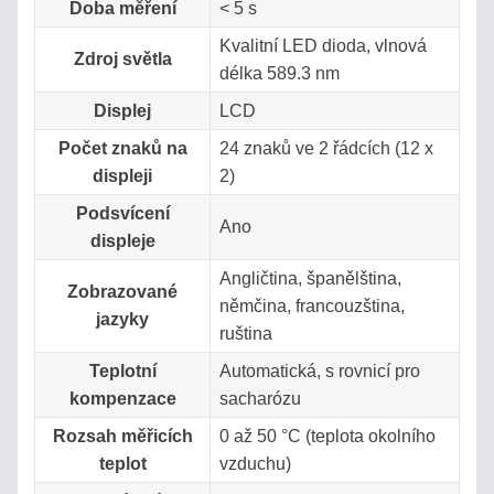
Doba měření
< 5 s
Přihlášení
Kvalitní LED dioda, vlnová
uživatele
Zdroj světla
délka 589.3 nm
Displej
LCD
Počet znaků na
24 znaků ve 2 řádcích (12 x
displeji
2)
Podsvícení
Ano
Zapomenuté
displeje
OK
heslo
Angličtina, španělština,
Zobrazované
němčina, francouzština,
jazyky
ruština
Teplotní
Automatická, s rovnicí pro
kompenzace
sacharózu
Rozsah měřicích
0 až 50 °C (teplota okolního
teplot
vzduchu)