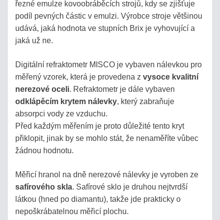
řezné emulze kovoobráběcích strojů, kdy se zjišťuje
COFFEE
podíl pevných částic v emulzi. Výrobce stroje většinou
udává, jaká hodnota ve stupních Brix je vyhovující a
STOLNÍ
jaká už ne.
REFRAKTOMETRY
Digitální refraktometr MISCO je vybaven nálevkou pro
PŘÍSLUŠENSTVÍ
měřený vzorek, která je provedena z
vysoce kvalitní
nerezové oceli
. Refraktometr je dále vybaven
KALIBRACE
odklápěcím krytem nálevky
, ​​který zabraňuje
REFRAKTOMETRŮ
absorpci vody ze vzduchu.
Před každým měřením je proto důležité tento kryt
HOBBY
přiklopit, jinak by se mohlo stát, že nenaměříte vůbec
-
žádnou hodnotu.
LEVNÉ
HLINÍKOVÉ
Měřicí hranol na dně nerezové nálevky je vyroben ze
safírového skla
. Safírové sklo je druhou nejtvrdší
látkou (hned po diamantu), takže jde prakticky o
DOPLŇKY
nepoškrábatelnou měřicí plochu.
PRO