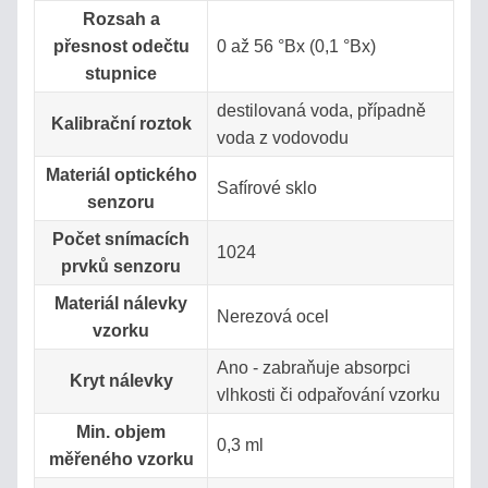
Rozsah a
VÝPOČET
přesnost odečtu
0 až 56 °Bx (0,1 °Bx)
SALINITY
stupnice
ROZTOKU
destilovaná voda, případně
Kalibrační roztok
STANOVENÍ
voda z vodovodu
OBSAHU
Materiál optického
Safírové sklo
VODY
senzoru
V
Počet snímacích
MLÉKU
1024
prvků senzoru
Materiál nálevky
Nerezová ocel
vzorku
Vyhledávání
Ano - zabraňuje absorpci
Kryt nálevky
vlhkosti či odpařování vzorku
Min. objem
0,3 ml
měřeného vzorku