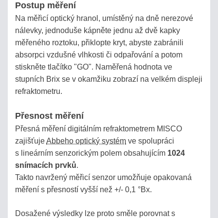
Postup měření
OBCHODNÍ
Na měřicí optický hranol, umístěný na dně nerezové
PODMÍNKY
nálevky, jednoduše kápněte jednu až dvě kapky
měřeného roztoku, přiklopte kryt, abyste zabránili
SLEDOVÁNÍ
absorpci vzdušné vlhkosti či odpařování a potom
ZÁSILKY
stiskněte tlačítko "GO". Naměřená hodnota ve
stupních Brix se v okamžiku zobrazí na velkém displeji
KONTAKT
refraktometru.
Přesnost měření
Přesná měření digitálním refraktometrem MISCO
Refraktopedie
zajišťuje
Abbeho optický systém
ve spolupráci
s lineárním senzorickým polem obsahujícím
1024
PROČ
snímacích prvků
.
POTŘEBUJETE
Takto navržený měřicí senzor umožňuje opakovaná
REFRAKTOMETR?
měření s přesností vyšší než +/- 0,1 °Bx.
ENCYKLOPEDIE
Dosažené výsledky lze proto směle porovnat s