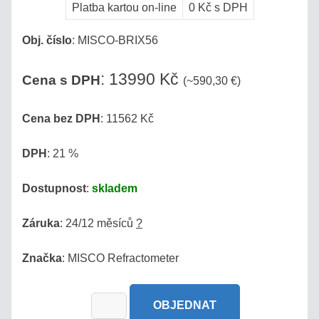
Platba kartou on-line
0 Kč s DPH
/
PIVO
Obj. číslo
:
MISCO-BRIX56
AUTOMOBILY
:
13990 Kč
Cena s DPH
(~590,30 €)
SÉRIE
Cena bez DPH
: 11562 Kč
BRIX
DPH
: 21 %
REFRAKČNÍ
INDEX
Dostupnost
:
skladem
MOČ,
Záruka
: 24/12 měsíců
?
URINA
Značka
: MISCO Refractometer
SLANÉ
ROZTOKY,
OBJEDNAT
SOLANKY