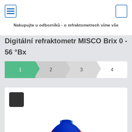
OK
Nakupujte u odborníků - o refraktometrech víme vše
KVALITA?
Digitální refraktometr MISCO Brix 0 -
U
56 °Bx
nás
zakoupíte
kvalitní
1
2
3
4
kovové
optické
refraktometry
s mosaznou
hlavou
a
skleněnou
optikou!