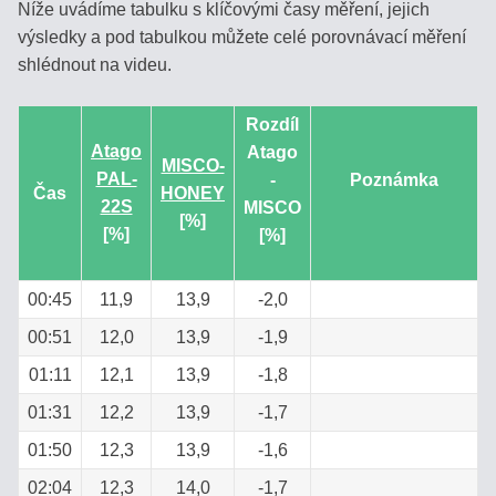
Níže uvádíme tabulku s klíčovými časy měření, jejich
OBCHODNÍ
výsledky a pod tabulkou můžete celé porovnávací měření
PODMÍNKY
shlédnout na videu.
SLEDOVÁNÍ
Rozdíl
ZÁSILKY
Atago
Atago
MISCO-
PAL-
-
Poznámka
Čas
HONEY
KONTAKT
22S
MISCO
[%]
[%]
[%]
Refraktopedie
00:45
11,9
13,9
-2,0
00:51
12,0
13,9
-1,9
PROČ
01:11
12,1
13,9
-1,8
POTŘEBUJETE
REFRAKTOMETR?
01:31
12,2
13,9
-1,7
01:50
12,3
13,9
-1,6
ENCYKLOPEDIE
02:04
12,3
14,0
-1,7