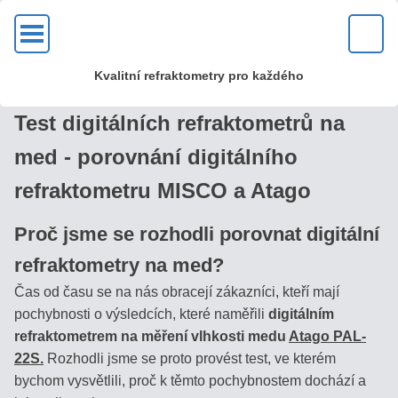
OK
Kvalitní refraktometry pro každého
KVALITA?
Test digitálních refraktometrů na
U
med - porovnání digitálního
nás
refraktometru MISCO a Atago
zakoupíte
kvalitní
Proč jsme se rozhodli porovnat digitální
kovové
optické
refraktometry na med?
refraktometry
Čas od času se na nás obracejí zákazníci, kteří mají
s mosaznou
pochybnosti o výsledcích, které naměřili
digitálním
hlavou
refraktometrem na měření vlhkosti medu
Atago PAL-
a
22S.
Rozhodli jsme se proto provést test, ve kterém
skleněnou
bychom vysvětlili, proč k těmto pochybnostem dochází a
optikou!