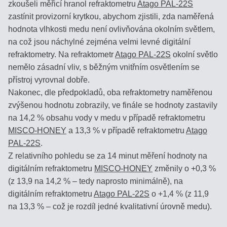
zkoušeli měřicí hranol refraktometru
Atago PAL-22S
PĚSTITELE
zastínit provizorní krytkou, abychom zjistili, zda naměřená
A
CHOVATELE
hodnota vlhkosti medu není ovlivňována okolním světlem,
na což jsou náchylné zejména velmi levné digitální
refraktometry. Na refraktometr
Atago PAL-22S
okolní světlo
nemělo zásadní vliv, s běžným vnitřním osvětlením se
Eshop
přístroj vyrovnal dobře.
info
Nakonec, dle předpokladů, oba refraktometry naměřenou
zvýšenou hodnotu zobrazily, ve finále se hodnoty zastavily
ÚVOD
na 14,2 % obsahu vody v medu v případě refraktometru
MISCO-HONEY
a 13,3 % v případě refraktometru
Atago
DOKONČIT
PAL-22S
.
OBJEDNÁVKU
Z relativního pohledu se za 14 minut měření hodnoty na
>
digitálním refraktometru
MISCO-HONEY
změnily o +0,3 %
(z 13,9 na 14,2 % – tedy naprosto minimálně), na
digitálním refraktometru
Atago PAL-22S
o +1,4 % (z 11,9
JAK
na 13,3 % – což je rozdíl jedné kvalitativní úrovně medu).
NAKUPOVAT?