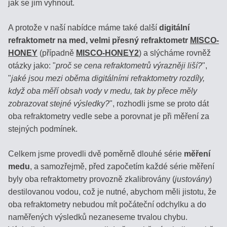
jak se jim vyhnout.
Podívejte
se,
A protože v naší nabídce máme také další
digitální
jak
refraktometr na med, velmi přesný refraktometr
MISCO-
bídné
HONEY
(případně
MISCO-HONEY2
) a slýcháme rovněž
jsou
otázky jako: "
proč se cena refraktometrů výrazněji liší?
",
plastové
"
jaké jsou mezi oběma digitálními refraktometry rozdíly,
náhražky!
když oba měří obsah vody v medu, tak by přece měly
zobrazovat stejné výsledky?
", rozhodli jsme se proto dát
Produkty
oba refraktometry vedle sebe a porovnat je při měření za
stejných podmínek.
MED
Celkem jsme provedli dvě poměrně dlouhé série
měření
medu
, a samozřejmě, před započetím každé série měření
VÍNO
byly oba refraktometry provozně zkalibrovány (
justovány
)
destilovanou vodou, což je nutné, abychom měli jistotu, že
DESTILÁTY
oba refraktometry nebudou mít počáteční odchylku a do
/
naměřených výsledků nezaneseme trvalou chybu.
PÁLENKY