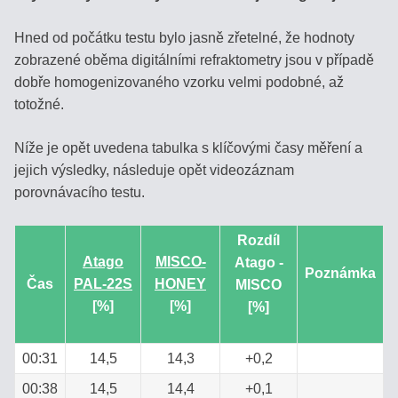
Hned od počátku testu bylo jasně zřetelné, že hodnoty
zobrazené oběma digitálními refraktometry jsou v případě
dobře homogenizovaného vzorku velmi podobné, až
totožné.
Níže je opět uvedena tabulka s klíčovými časy měření a
jejich výsledky, následuje opět videozáznam
porovnávacího testu.
Rozdíl
Atago
MISCO-
Atago -
Poznámka
Čas
PAL-22S
HONEY
MISCO
[%]
[%]
[%]
00:31
14,5
14,3
+0,2
00:38
14,5
14,4
+0,1