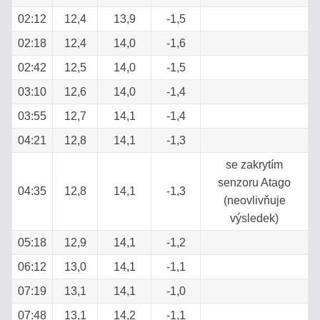
02:12
12,4
13,9
-1,5
POMOCNÍK
S
02:18
12,4
14,0
-1,6
VÝBĚREM
02:42
12,5
14,0
-1,5
03:10
12,6
14,0
-1,4
STANOVENÍ
CUKERNATOSTI
03:55
12,7
14,1
-1,4
MOŠTU
04:21
12,8
14,1
-1,3
se zakrytím
VÝTĚŽEK
senzoru Atago
ALKOHOLU
04:35
12,8
14,1
-1,3
(neovlivňuje
Z
výsledek)
OVOCE
05:18
12,9
14,1
-1,2
VÝPOČET
06:12
13,0
14,1
-1,1
CUKERNATOSTI
07:19
13,1
14,1
-1,0
ROZTOKU
07:48
13,1
14,2
-1,1