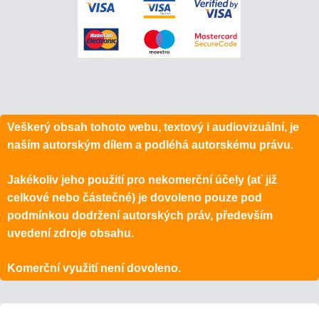
Veškerý obsah tohoto webu, textový i audiovizuální, je
naším autorským dílem a podléhá autorskému právu.
Jakékoliv jeho použití pro nekomerční účely (ať již
celkové nebo částečné) je dovoleno pouze pod
podmínkou dodržení autorských práv, především
uvedení zdroje obsahu.
Komerční využití není dovoleno.