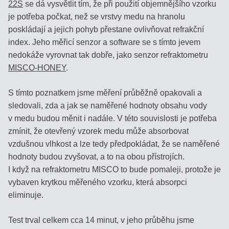
22S
se dá vysvětlit tím, že při použití objemnějšího vzorku
COFFEE
je potřeba počkat, než se vrstvy medu na hranolu
poskládají a jejich pohyb přestane ovlivňovat refrakční
STOLNÍ
index. Jeho měřicí senzor a software se s tímto jevem
REFRAKTOMETRY
nedokáže vyrovnat tak dobře, jako senzor refraktometru
MISCO-HONEY
.
PŘÍSLUŠENSTVÍ
S tímto poznatkem jsme měření průběžně opakovali a
KALIBRACE
sledovali, zda a jak se naměřené hodnoty obsahu vody
REFRAKTOMETRŮ
v medu budou měnit i nadále. V této souvislosti je potřeba
zmínit, že otevřený vzorek medu může absorbovat
HOBBY
vzdušnou vlhkost a lze tedy předpokládat, že se naměřené
-
hodnoty budou zvyšovat, a to na obou přístrojích.
LEVNÉ
I když na refraktometru MISCO to bude pomaleji, protože je
HLINÍKOVÉ
vybaven krytkou měřeného vzorku, která absorpci
eliminuje.
DOPLŇKY
Test trval celkem cca 14 minut, v jeho průběhu jsme
PRO