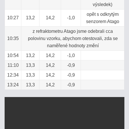
výsledek)
Přihlášení
uživatele
opět s odkrytým
10:27
13,2
14,2
-1,0
senzorem Atago
z refraktometru Atago jsme odebrali cca
10:35
polovinu vzorku, abychom otestovali, zda se
naměřené hodnoty změní
10:54
13,2
14,2
-1,0
Zapomenuté
OK
11:10
13,3
14,2
-0,9
heslo
12:34
13,3
14,2
-0,9
13:24
13,3
14,2
-0,9