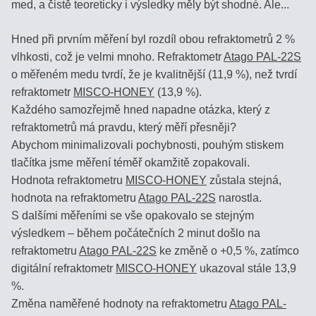
med, a čistě teoreticky i výsledky měly být shodné. Ale...
MLÉKO,
Hned při prvním měření byl rozdíl obou refraktometrů 2 %
MLÉČNÉ
vlhkosti, což je velmi mnoho. Refraktometr
Atago PAL-22S
VÝROBKY
o měřeném medu tvrdí, že je kvalitnější (11,9 %), než tvrdí
refraktometr
MISCO-HONEY
(13,9 %).
REFRAKTOMETRY
Každého samozřejmě hned napadne otázka, který z
NA
refraktometrů má pravdu, který měří přesněji?
KÁVU
Abychom minimalizovali pochybnosti, pouhým stiskem
tlačítka jsme měření téměř okamžitě zopakovali.
DIGITÁLNÍ
Hodnota refraktometru
MISCO-HONEY
zůstala stejná,
REFRAKTOMETRY
hodnota na refraktometru
Atago PAL-22S
narostla.
S dalšími měřeními se vše opakovalo se stejným
výsledkem – během počátečních 2 minut došlo na
DIGITÁLNÍ
REFRAKTOMETRY
refraktometru
Atago PAL-22S
ke změně o +0,5 %, zatímco
MISCO
digitální refraktometr
MISCO-HONEY
ukazoval stále 13,9
%.
Změna naměřené hodnoty na refraktometru
Atago PAL-
VST