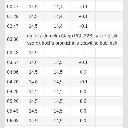
00:47
14,5
14,4
+0,1
01:29
14,5
14,4
+0,1
02:47
14,5
14,4
+0,1
na refraktometru Atago PAL-22S jsme zkusili
03:30
vzorek trochu promíchat a zbavit ho bublinek
03:48
14,5
-
-
03:57
14,6
14,5
+0,1
04:06
14,5
14,5
0,0
04:20
14,6
14,5
+0,1
04:28
14,5
14,5
0,0
05:26
14,5
14,5
0,0
05:43
14,5
14,5
0,0
06:03
14,5
14,5
0,0