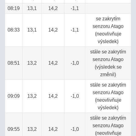
VÝPOČET
08:19
13,1
14,2
-1,1
SALINITY
se zakrytím
ROZTOKU
senzoru Atago
08:33
13,1
14,2
-1,1
(neovlivňuje
STANOVENÍ
výsledek)
OBSAHU
stále se zakrytím
VODY
senzoru Atago
V
08:51
13,2
14,2
-1,0
(výsledek se
MLÉKU
změnil)
stále se zakrytím
senzoru Atago
Vyhledávání
09:09
13,2
14,2
-1,0
(neovlivňuje
výsledek)
stále se zakrytím
senzoru Atago
09:55
13,2
14,2
-1,0
(neovlivňuje