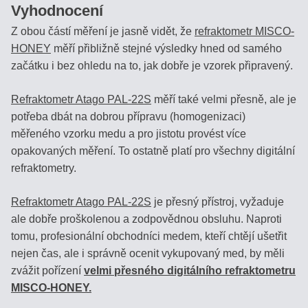
Vyhodnocení
Z obou částí měření je jasně vidět, že
refraktometr MISCO-
HONEY
měří přibližně stejné výsledky hned od samého
začátku i bez ohledu na to, jak dobře je vzorek připravený.
Refraktometr Atago PAL-22S
měří také velmi přesně, ale je
potřeba dbát na dobrou přípravu (homogenizaci)
měřeného vzorku medu a pro jistotu provést více
opakovaných měření. To ostatně platí pro všechny digitální
refraktometry.
Refraktometr Atago PAL-22S
je přesný přístroj, vyžaduje
ale dobře proškolenou a zodpovědnou obsluhu. Naproti
tomu, profesionální obchodníci medem, kteří chtějí ušetřit
nejen čas, ale i správně ocenit vykupovaný med, by měli
zvážit pořízení
velmi přesného digitálního refraktometru
MISCO-HONEY.