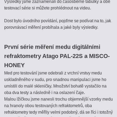
Výsledky jsme zaznamenali do časosběrné tabulky a obě
/
testovací série si můžete prohlédnout na videu.
PIVO
Dost bylo úvodního povídání, pojďme se podívat na to, jak
AUTOMOBILY
porovnávací měření probíhala a jaké byly výsledky.
SÉRIE
BRIX
První série měření medu digitálními
refraktometry Atago PAL-22S a MISCO-
REFRAKČNÍ
HONEY
INDEX
Med pro testování jsme odebrali z vrchní vrstvy medu
uskladněného v sudu, pro snadnou manipulaci jsme ho
MOČ,
umístili do malé skleničky. Množství bohatě vystačilo na
URINA
oba dva testy a následně i na oslazení čaje.
Malou lžičkou jsme nanesli trochu objemnější vzorky medu
SLANÉ
na hranoly obou testovaných refraktometrů, oba
ROZTOKY,
refraktometry tedy měřily velmi podobný, dá se říci i totožný
SOLANKY